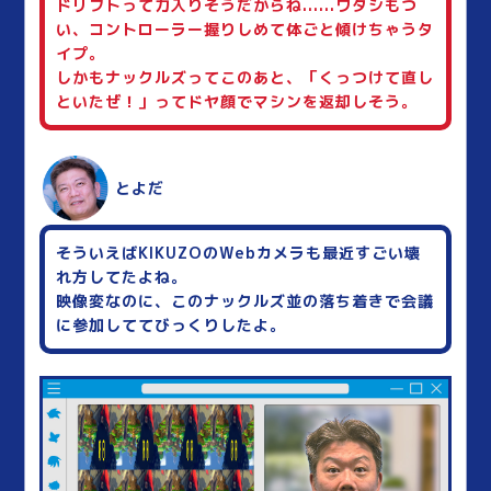
ドリフトって力入りそうだからね......ワタシもつ
い、コントローラー握りしめて体ごと傾けちゃうタ
イプ。
しかもナックルズってこのあと、「くっつけて直し
といたぜ！」ってドヤ顔でマシンを返却しそう。
とよだ
そういえばKIKUZOのWebカメラも最近すごい壊
れ方してたよね。
映像変なのに、このナックルズ並の落ち着きで会議
に参加しててびっくりしたよ。