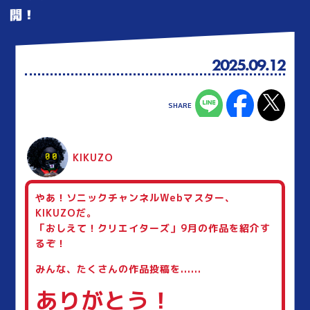
開！
2025.09.12
KIKUZO
やあ！ソニックチャンネルWebマスター、
KIKUZOだ。
「おしえて！クリエイターズ」9月の作品を紹介す
るぞ！
みんな、たくさんの作品投稿を......
ありがとう！