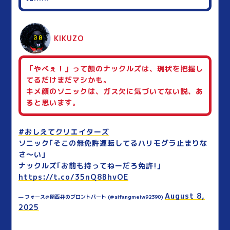
KIKUZO
「やべぇ！」って顔のナックルズは、現状を把握し
てるだけまだマシかも。
キメ顔のソニックは、ガス欠に気づいてない説、あ
ると思います。
#おしえてクリエイターズ
ソニック｢そこの無免許運転してるハリモグラ止まりな
さ～い｣
ナックルズ｢お前も持ってねーだろ免許!｣
https://t.co/35nQ8BhvOE
August 8,
— フォース@関西弁のブロントバート (@sifangmeiw92390)
2025