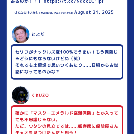
あるのか！？」
https://t.co/NdocEC1ipF
August 21, 2025
— はてなのけいえむ (@XcDuDjALx7VHat4)
とよだ
セリフがナックルズ度100%でうまい！もう保険じ
ゃどうにもならないけどね（笑）
それでも土壇場で思いつくあたり......日頃からお世
話になってるのかな？
KIKUZO
確かに「マスターエメラルド盗難保険」とか入って
ても不思議じゃない。
ただ、ワタシの見立てでは......観客席に保険屋さん
チャオを見つけたんだと思う！