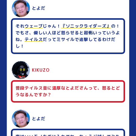
とよだ
それ
ウェーブ
じゃん！
『ソニックライダーズ』
の！
でもさ、優しい人ほど怒らせると超怖いっていうよ
ね。
テイルス
だってミサイルで追撃してるわけだ
し！
KIKUZO
普段テイルス並に温厚なとよださんって、怒るとど
うなるんですか？
とよだ