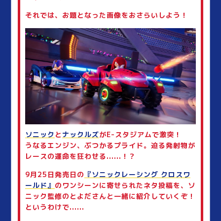
それでは、お題となった画像をおさらいしよう！
ソニック
と
ナックルズ
がE-スタジアムで激突！
うなるエンジン、ぶつかるプライド。迫る発射物が
レースの運命を狂わせる......！？
9月25日発売日の
『ソニックレーシング クロスワ
ールド』
のワンシーンに寄せられたネタ投稿を、ソ
ニック監修のとよださんと一緒に紹介していくぞ！
というわけで......