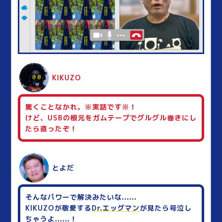
KIKUZO
驚くことなかれ。※実話です※！
けど、USBの根元をガムテープでグルグル巻きにし
たら直ったぞ！
とよだ
そんなパワーで解決みたいな......
KIKUZOが敬愛する
Dr.エッグマン
が見たら号泣し
ちゃうよ......！