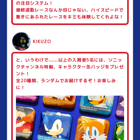
の注目システム！
最終退勤レースなんか目じゃない、ハイスピードで
驚きにあふれたレースをキミも体験してくれよな！
KIKUZO
と、いうわけで......以上の入賞者5名には、ソニッ
クチャンネル特製、キャラクター缶バッジをプレゼ
ント！
全20種類、ランダムでお届けするぞ！お楽しみ
に！