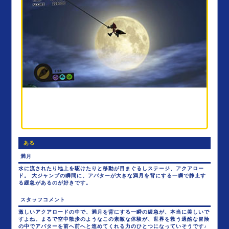
ある
満月
水に流されたり地上を駆けたりと移動が目まぐるしステージ、アクアロー
ド。 大ジャンプの瞬間に、アバターが大きな満月を背にする一瞬で静止す
る緩急があるのが好きです。
スタッフコメント
激しいアクアロードの中で、満月を背にする一瞬の緩急が、本当に美しいで
すよね。まるで空中散歩のようなこの素敵な体験が、世界を救う過酷な冒険
の中でアバターを前へ前へと進めてくれる力のひとつになっていそうです♪