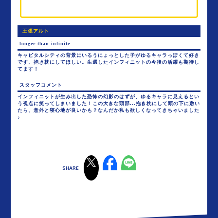
王張アルト
longer than infinite
キャピタルシティの背景にいるうにょっとした子がゆるキャラっぽくて好き
です。抱き枕にしてほしい。生還したインフィニットの今後の活躍も期待し
てます！
スタッフコメント
インフィニットが生み出した恐怖の幻影のはずが、ゆるキャラに見えるとい
う視点に笑ってしまいました！この大きな頭部...抱き枕にして頭の下に敷い
たら、意外と寝心地が良いかも？なんだか私も欲しくなってきちゃいました
♪