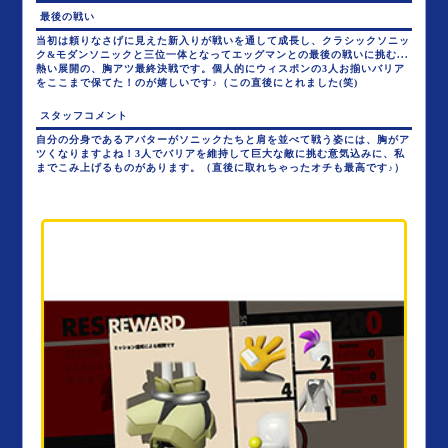
最後の戦い
当初は頼りなさげに見えた新入りが戦いを通して成長し、クラシックソニッ
ク&モダンソニックと三位一体となってエッグマンとの最後の戦いに挑む...
熱い展開の、胸アツ最終決戦です。個人的にウィスポンの3人お揃いバリア
をここまで保てた！のが嬉しいです♪（この直後にとれました(笑)
スタッフコメント
自分の分身であるアバターがソニックたちと肩を並べて戦う姿には、胸がア
ツくなりますよね！3人でバリアを維持して巨大な敵に挑む意気込みに、私
までこみ上げるものがあります。（直後に取れちゃったオチも最高です♪）