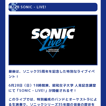
6/28 SONIC - LIVE!
最後は、ソニック35周年を記念した特別なライブイベ
ント！
6月28日（日）18時開演、昭和女子大学 人見記念講堂
にて「SONIC - LIVE!」が開催されるぞ！
このライブでは、特別編成のバンドとオーケストラによ
る生演奏で、ソニックシリーズ35年間の音楽の歴史を