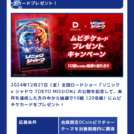
ケカードプレゼント！
2024年12月27日（金）全国ロードショー『ソニック
× シャドウ TOKYO MISSION』の公開を記念して、条
件を達成した方の中から抽選で10組（20名様）にムビ
チケカードをプレゼント！
応募条件
会員限定0Coinピクチャー
テーマを対象期間内に獲得