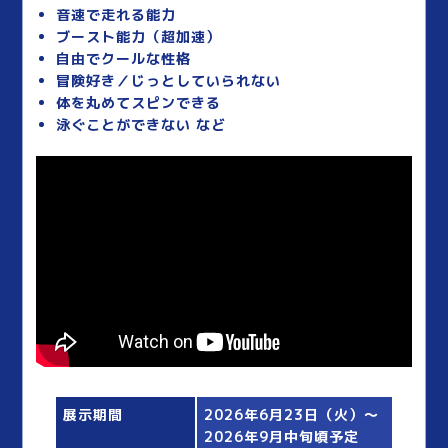
音速で走れる能力
ブースト能力（超加速）
自由でクールな性格
冒険好き／じっとしていられない
体を丸めてスピンできる
泳ぐことができない など
展示期間
2026年6月23日（火）～
2026年9月中旬頃予定