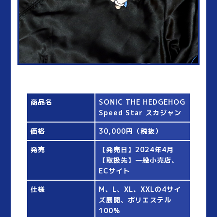
商品名
SONIC THE HEDGEHOG
Speed Star スカジャン
価格
30,000円（税抜）
発売
【発売日】2024年4月
【取扱先】一般小売店、
ECサイト
仕様
M、L、XL、XXLの4サイ
ズ展開、ポリエステル
100%