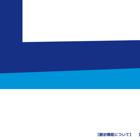
【
翻訳機能について
】