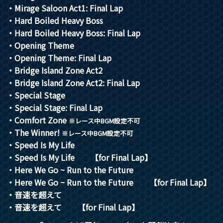
・Mirage Saloon Act1: Final Lap
・Hard Boiled Heavy Boss
・Hard Boiled Heavy Boss: Final Lap
・Opening Theme
・Opening Theme: Final Lap
・Bridge Island Zone Act2
・Bridge Island Zone Act2: Final Lap
・Special Stage
・Special Stage: Final Lap
・Comfort Zone
※レース中BGM設定不可
・The Winner!
※レース中BGM設定不可
・Speed Is My Life
・Speed Is My Life 【for Final Lap】
・Here We Go ~ Run to the Future
・Here We Go ~ Run to the Future 【for Final Lap】
・音速を超えて
・音速を超えて 【for Final Lap】