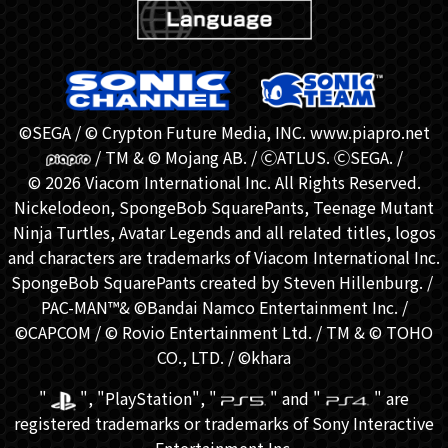
©SEGA / © Crypton Future Media, INC. www.piapro.net
/ TM & © Mojang AB. / ⒸATLUS. ⒸSEGA. /
© 2026 Viacom International Inc. All Rights Reserved.
Nickelodeon, SpongeBob SquarePants, Teenage Mutant
Ninja Turtles, Avatar Legends and all related titles, logos
and characters are trademarks of Viacom International Inc.
SpongeBob SquarePants created by Steven Hillenburg. / ​
PAC-MAN™& ©Bandai Namco Entertainment Inc. /
©CAPCOM / © Rovio Entertainment Ltd. / TM & © TOHO
CO., LTD. / ©khara
"
", "PlayStation", "
" and "
" are
registered trademarks or trademarks of Sony Interactive