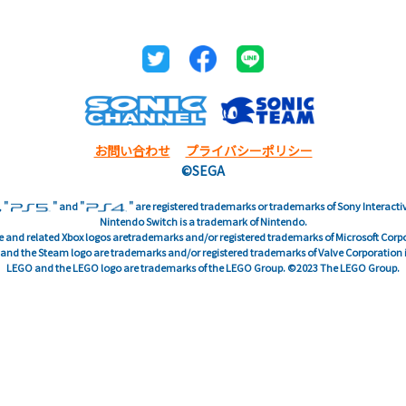
お問い合わせ
プライバシーポリシー
©SEGA
, "
" and "
" are registered trademarks or trademarks of Sony Interacti
Nintendo Switch is a trademark of Nintendo.
One and related Xbox logos aretrademarks and/or registered trademarks of Microsoft Cor
nd the Steam logo are trademarks and/or registered trademarks of Valve Corporation in
LEGO and the LEGO logo are trademarks of the LEGO Group. ©2023 The LEGO Group.