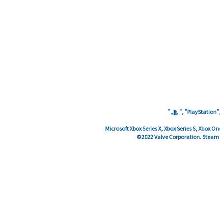
"
", "PlayStation"
Microsoft Xbox Series X, Xbox Series S, Xbox 
©2022 Valve Corporation. Steam a