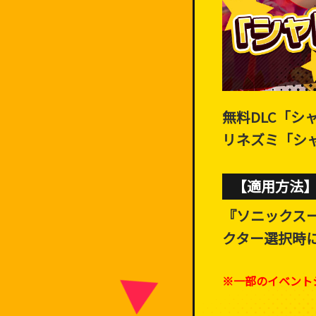
無料DLC「
リネズミ「シ
【適用方法
『ソニックス
クター選択時
※一部のイベント