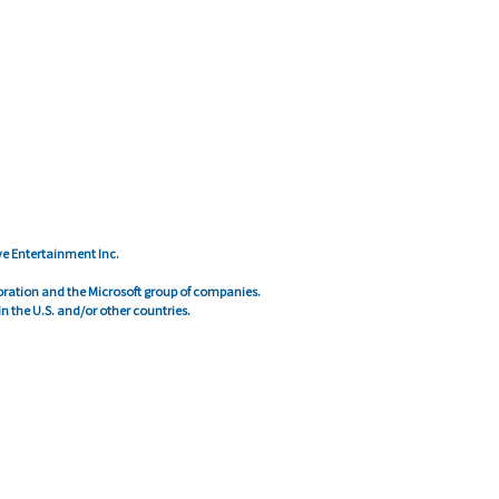
ve Entertainment Inc.
poration and the Microsoft group of companies.
 the U.S. and/or other countries.