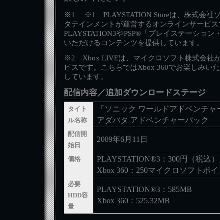
※1 ※1 PLAYSTATION Storeは、株
タテインメントが運営するオンラインサービス
PLAYSTATION3やPSP®「プレイステーシ
いただけるコンテンツを提供しています。
※2 Xbox LIVEは、マイクロソフト株式会
ビスです。こちらではXbox 360でお楽しみ
しています。
配信内容／追加ダウンロードステージ
「ソニック ワールドアドベンチャ
タイト
アダバタ アドベンチャーパック
ル名称
配信開
2009年6月11日
始日
PLAYSTATION®3：300円（税込）
価格
Xbox 360：250マイクロソフトポ
必要
PLAYSTATION®3：585MB
HDD容
Xbox 360：525.32MB
量