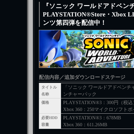
『ソニック ワールドアドベン
PLAYSTATION®Store・Xbo
ンツ第四弾を配信中！
配信内容／追加ダウンロードステージ
「ソニック ワールドアドベンチ
タイトル
ンチャーパック
名称
PLAYSTATION®3：300円（税
価格
Xbox 360：250マイクロソフト
PLAYSTATION®3：678MB
必要HDD
Xbox 360：611.26MB
容量