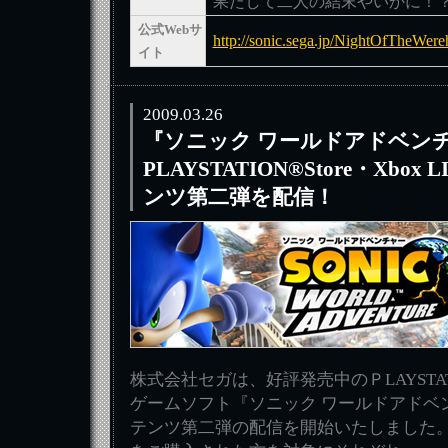
果たして二人の結末やいかに！
公式Webサ
http://sonic.sega.jp/NightOfTheWere
イト
2009.03.26
『ソニック ワールドアドベン
PLAYSTATION®Store・Xbo
ンツ第二弾を配信！
株式会社セガは、好評発売中のＰLAYSTATIO
ゲームソフト『ソニック ワールドアドベ
テンツ第二弾の配信を開始いたしました