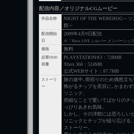
配信内容／オリジナルCGムービー
NIGHT OF THE WEREHO
作品名称
館～
2009年4月9日配信
配信開始
日
※「Xbox LIVE シルバー メンバーシ
無料
価格
PLAYSTATION®3：728MB
必要HDD
Xbox 360：524MB
容量
公式WEBサイト：87.7MB
旅の途中､雨宿りのため偶然立ち
ストーリ
怖がるチップを尻目に､かまわず
ー
ソニック。
些細なことで驚いてばかりのチ
っぴりあきれ気味。
しかし、その洋館には恐ろしい
ソニックとチップが繰り広げる
ストーリー。