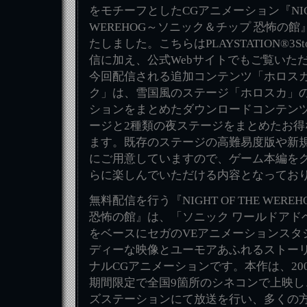
をモチーフとしたCGアニメーション『NIGHT
WEREHOG～ソニック＆チップ 恐怖の
たしました。こちらはPLAYSTATION®3Sto
信に加え、公式Webサイトでもご覧いた
今回配信される追加コンテンツ「ホロスカ
ク」は、雪国風のステージ「ホロスカ」
ションをまとめたダウンロードコンテンツ
ージと2種類の夜ステージをまとめたお得
ます。既存のステージの高難易度版や新
にご用意していますので、ゲーム本編を
らに楽しんでいただける内容となってお
無料配信を行う『NIGHT OF THE WER
恐怖の館』は、「ソニック ワールドアド
をベースにセガのVEアニメーションスタ
ディーな映像とユーモアあふれるストー
ナルCGアニメーションです。本作は、200
期間限定で全国9箇所のシネコンで上映し、
ズステーションにて放送を行い、多くの