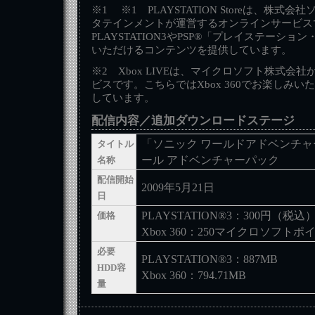
※1 ※1 PLAYSTATION Storeは、株
タテインメントが運営するオンラインサービス
PLAYSTATION3やPSP®「プレイステーシ
いただけるコンテンツを提供しています。
※2 Xbox LIVEは、マイクロソフト株式会
ビスです。こちらではXbox 360でお楽しみ
しています。
配信内容／追加ダウンロードステージ
「ソニック ワールドアドベンチャ
タイトル
ール アドベンチャーパック
名称
配信開始
2009年5月21日
日
PLAYSTATION®3：300円（税込
価格
Xbox 360：250マイクロソフトポ
必要
PLAYSTATION®3：887MB
HDD容
Xbox 360：794.71MB
量