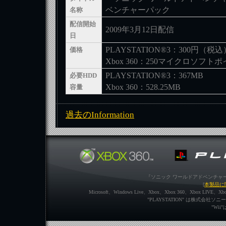
ベンチャーパック
名称
配信開始
2009年3月12日配信
日
PLAYSTATION®3：300円（税込
価格
Xbox 360：250マイクロソフト
PLAYSTATION®3：367MB
必要HDD
Xbox 360：528.25MB
容量
過去のInformation
『ソニック ワールドアドベンチャ
[
本製品に
Microsoft、Windows Live、Xbox、Xbox 360、Xbox L
"PLAYSTATION" は株式会
"Wi