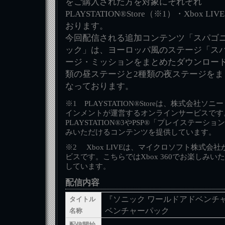
をご購入された方を対象にそれぞれ
PLAYSTATION®Store（※1）・Xbox 
おります。
今回配信される追加コンテンツ「スパゴニ
ック」は、ヨーロッパ風のステージ「ス
ージ・ミッションをまとめたダウンロード
類の昼ステージと2種類の夜ステージをま
なっております。
※1 PLAYSTATION®Storeは、株式会社
インメントが運営するオンラインサービスです
PLAYSTATION®3やPSP®「プレイステー
みいただけるコンテンツを提供しています。
※2 Xbox LIVEは、マイクロソフト株式会
ビスです。こちらではXbox 360でお楽しみ
しています。
配信内容
『ソニック ワールドアドベンチ
タイトル
ベンチャーパック
名称
配信開始