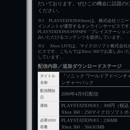
だいております。ぜひこの機会に話題のC
ください。
※1 PLAYSTATION®Storeは、株式会社
インメントが運営するオンラインサービスです
PLAYSTATION®3やPSP®「プレイステー
みいただけるコンテンツを提供しています。
※2 Xbox LIVEは、マイクロソフト株式会
ビスです。こちらではXbox 360でお楽しみ
しています。
配信内容／追加ダウンロードステージ
『ソニック ワールドアドベンチ
タイトル
ンチャーパック
名称
配信開始
2009年4月9日配信
日
PLAYSTATION®3：300円（税
価格
Xbox 360：250マイクロソフト
PLAYSTATION®3：236MB
必要HDD
Xbox 360：504.81MB
容量