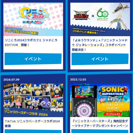
ソニころ2024コラボカフェ シャドころ
「よみうりランド」×「ソニック × シャド
EDITION 開催！
ウ ジェネレーションズ」コラボイベント
開催決定！
イベント
イベント
2023.12.05
2024.07.09
『ソニックスーパースターズ』発売記念ダ
TikTok ソニックバースデーコラボ2024
ーツライブテーマプレゼントキャンペーン
情報