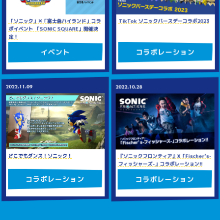
TikTok ソニックバースデーコラボ2023
「ソニック」✕「富士急ハイランド」コラ
ボイベント 「SONIC SQUARE」開催決
定！
コラボレーション
イベント
2022.11.09
2022.10.28
どこでもダンス！ソニック！
『ソニックフロンティア』X「Fischer's-
フィッシャーズ-」コラボレーション!!
コラボレーション
コラボレーション