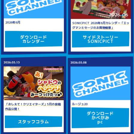
2026年6月
SONICPICT 2026年6月カレンダー「エッ
グマンとセージのお買物情景」
サイドストーリー
ダウンロード
SONICPICT
カレンダー
2026.05.15
2026.05.08
ルージュ20
「おしえて！クリエイターズ」5月の投稿
作品公開！
ダウンロード
かべがみ
スタッフコラム
pc