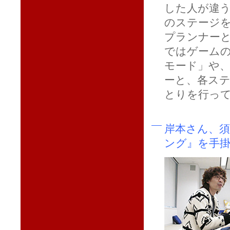
した人が違
のステージ
プランナー
ではゲーム
モード」や
ーと、各ス
とりを行っ
岸本さん、
ング』を手