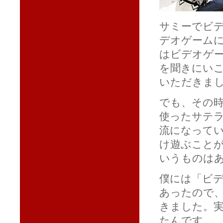
サミーでビ
デオゲーム
はビデオゲ
を聞きにい
いただきま
でも、その
使ったサテ
流になって
け遊ぶこと
いうものは
僕には「ビ
あったので
きました。実
たんです。