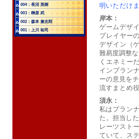
明いただけ
004：長沼 英樹
003：榊原 武
岸本：
002：森本 兼次郎
ゲームデザ
001：上川 祐司
プレイヤー
デザイン（
難易度調整
くエネミー
インプラン
ーの意見を
流すまとめ
須永：
私はプラン
た。担当し
レーツストー
ていて、ス