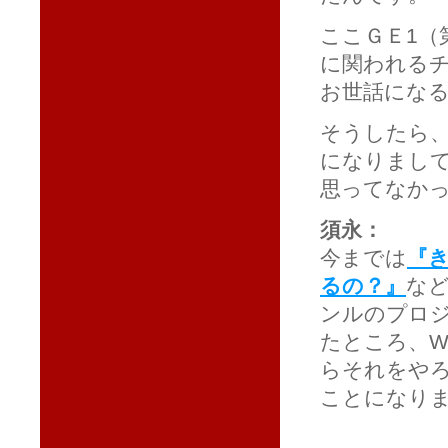
ここＧＥ1（
に関われる
お世話にな
そうしたら
になりまし
思ってなか
須永：
今までは
『
るの？』
な
ンルのプロ
たところ、W
らそれをや
ことになり