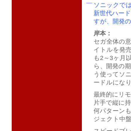
ソニックでは
新世代ハー
すが、開発
岸本：
セガ全体の意
イトルを発売
も2～3ヶ月
ら、開発の期
う使ってソ
ードルにな
最終的にリ
片手で縦に
何パターン
ジェクト中
スピードブ