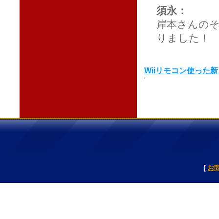
須永：
岸本さんの
りました！
Wiiリモコン使った新
[
お