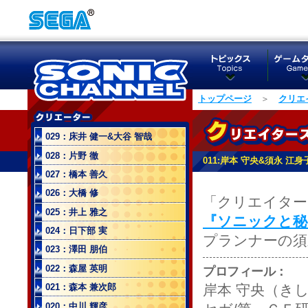
トップページ
＞
クリエ
029：床井 健一&大谷 智哉
028：片野 徹
011:岸本 守央&須永 江身
027：橋本 善久
026：大橋 修
「クリエイター
025：井上 雅之
『ソニックと秘
024：日下部 実
プランナーの須
023：澤田 朋伯
022：森屋 英明
プロフィール：
岸本 守央（き
021：森本 兼次郎
020：中川 輝彦