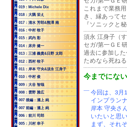
セガ/第一ＧＥ
019：Michele Dix
これまで業務用
018：大隅 栄え
き、縁あってセ
017：清水 芳郎&熊澤 南
『ソニックと秘
016：中村 牧子
須永 江身子（す
015：武内 彩
セガ/第一ＧＥ
014：床井 健一
過去に参加した
013：三浦 義貴&日野 太郎
ためなら死ねる
012：西村 牧子
011：岸本 守央&須永 江身子
今までにな
010：中村 俊
009：大谷 智哉
今回は、3月
008：雲野 雅広
インプラン
007 後編：瀬上 純
岸本 守央さ
007 前編：瀬上 純
いたいと思
006：前川 司郎
まず、それ
005：川村 幸子