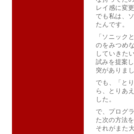
レイ感に変
でも私は、
たんです。
「ソニック
のをみつめ
していきた
試みを提案
突がありま
でも、「と
ら、とりあ
した。
で、プログ
た次の方法
それがまた